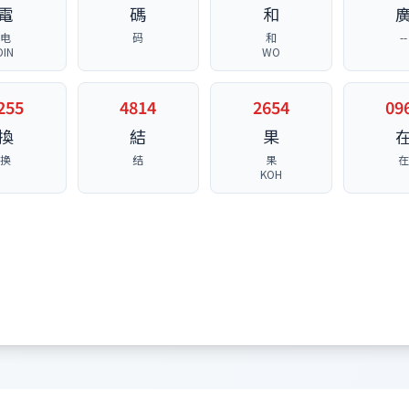
電
碼
和
电
码
和
--
DIN
WO
255
4814
2654
09
換
結
果
换
结
果
KOH