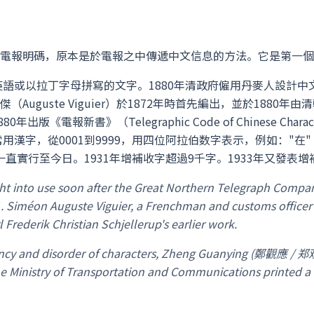
電報明碼，原本是於電報之中傳遞中文信息的方法。它是第一個
英語或以拉丁字母拼寫的文字。1880年清政府僱用丹麥人設計
uguste Viguier）於1872年時首先編出，並於188
0年出版《電報新書》（Telegraphic Code of Chinese C
用漢字，從0001到9999，用四位阿拉伯数字表示，例如："在
一直實行至今日。1931年增補收字超過9千字。1933年又發表增
rought into use soon after the Great Northern Telegrap
1. Siméon Auguste Viguier, a Frenchman and customs officer
Frederik Christian Schjellerup's earlier work.
iciency and disorder of characters, Zheng Guanying (鄭觀應 
the Ministry of Transportation and Communications printed 