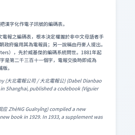
把漢字化作電子訊號的編碼表。
中文電報之編碼表，根本決定權握於非中文母語者手
0年由清朝政府僱用其為電報員；另一說稱由丹麥人提出。
haracters），先於威基傑的編碼系統問世。1881年起
" 字是第二千三百十一個字，電報交換時即成為
補版。
h Company (大北電報公司 / 大北電報公) (Dabel Dianbao
 in Shanghai, published a codebook (Viguier
/ 郑观应 ZhèNG Guānyǐng) compiled a new
a new book in 1929. In 1933, a supplement was