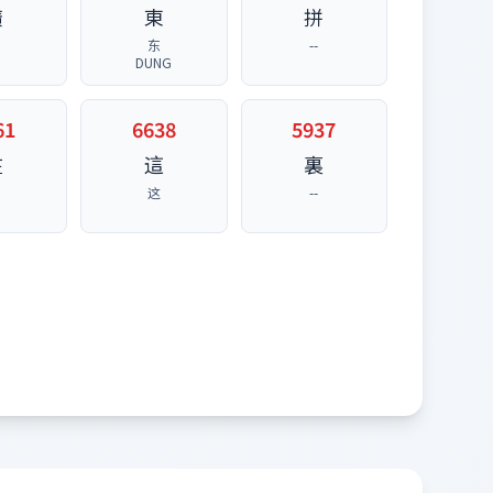
廣
東
拼
东
--
DUNG
61
6638
5937
在
這
裏
在
这
--