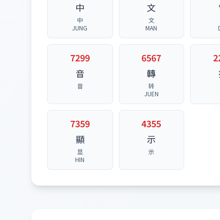
中
文
中
文
JUNG
MAN
7299
6567
2
音
轉
音
转
JUEN
7359
4355
顯
示
显
示
HIN