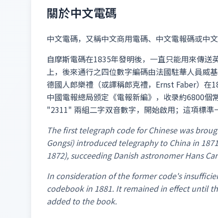
關於中文電碼
中文電碼，又稱中文商用電碼、中文電報碼或中文
自摩斯電碼在1835年發明後，一直只能用來傳送
上，後來通行之四位數字編碼由法國駐華人員威基傑（A
德國人郎樂禮（或譯稱郎克禮，Ernst Faber）在188
中國電報總局颁定《電報新編》，收录約6800個常
"2311" 兩組二字双音數字，開始啟用；這項標準
The first telegraph code for Chinese was b
Gongsi) introduced telegraphy to China in 187
1872), succeeding Danish astronomer Hans Carl 
In consideration of the former code's insuff
codebook in 1881. It remained in effect until 
added to the book.