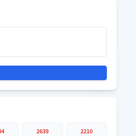
84
2639
2210